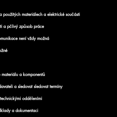
a použitých materiálech a elektrické součásti
ti a pčlivý způsob práce
omunikace není vždy možná
ožné
p materiálu a komponentů
avateli a sledovat sledovat termíny
 technickými odděleními
dklady a dokumentaci