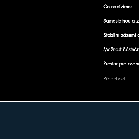
Co nabízíme:
Samostatnou a 
Stabilní zázemí a
Možnost částeč
Prostor pro osobn
Předchozí